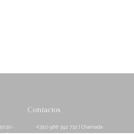
Contactos
 5030-
+(351) 966 392 732 | Chamada