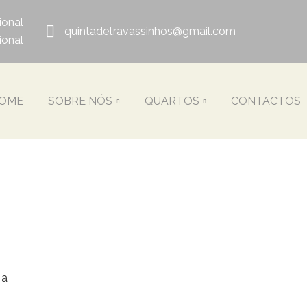
ional
quintadetravassinhos@gmail.com
ional
OME
SOBRE NÓS
QUARTOS
CONTACTOS
 a